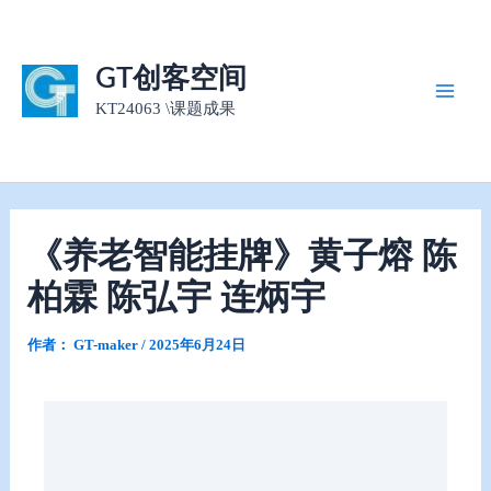
跳
至
内
GT创客空间
容
KT24063 \课题成果
Main
Men
《养老智能挂牌》黄子熔 陈
柏霖 陈弘宇 连炳宇
作者：
GT-maker
/
2025年6月24日