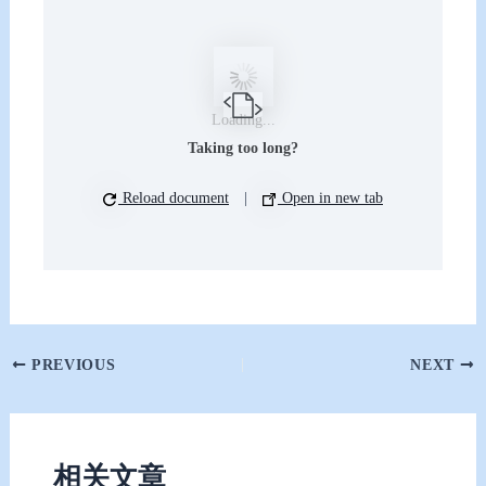
Loading...
Taking too long?
Reload document
|
Open in new tab
PREVIOUS
NEXT
相关文章