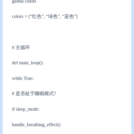
global colors
colors = [“红色”, “绿色”, “蓝色”]
# 主循环
def main_loop():
while True:
# 是否处于睡眠模式?
if sleep_mode:
handle_breathing_effect()