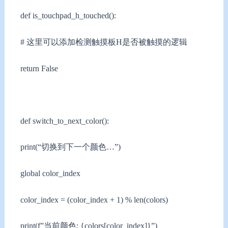
def is_touchpad_h_touched():
# 这里可以添加检测触摸板H是否被触摸的逻辑
return False
def switch_to_next_color():
print(“切换到下一个颜色…”)
global color_index
color_index = (color_index + 1) % len(colors)
print(f”当前颜色: {colors[color_index]}”)