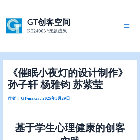
跳
至
内
GT创客空间
容
KT24063 \课题成果
Main
Men
《催眠小夜灯的设计制作》
孙子轩 杨雅钧 苏紫莹
作者：
GT-maker
/
2025年5月29日
基于学生心理健康的创客