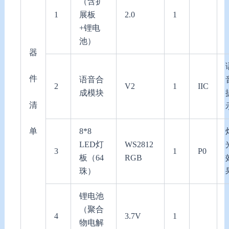
（含扩
1
展板
2.0
1
+锂电
池）
器
件
语音合
2
V2
1
IIC
成模块
清
8*8
单
LED灯
WS2812
3
1
P0
板（64
RGB
珠）
锂电池
（聚合
4
3.7V
1
物电解