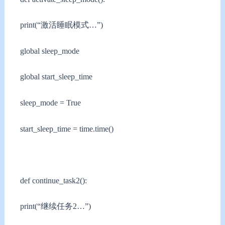
print(“激活睡眠模式…”)
global sleep_mode
global start_sleep_time
sleep_mode = True
start_sleep_time = time.time()
def continue_task2():
print(“继续任务2…”)