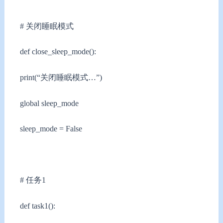
# 关闭睡眠模式
def close_sleep_mode():
print(“关闭睡眠模式…”)
global sleep_mode
sleep_mode = False
# 任务1
def task1():