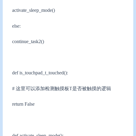
activate_sleep_mode()
else:
continue_task2()
def is_touchpad_t_touched():
# 这里可以添加检测触摸板T是否被触摸的逻辑
return False
def activate_sleep_mode():