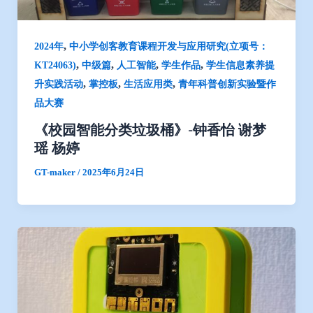
,
2024年
中小学创客教育课程开发与应用研究(立项号：
,
,
,
,
KT24063)
中级篇
人工智能
学生作品
学生信息素养提
,
,
,
升实践活动
掌控板
生活应用类
青年科普创新实验暨作
品大赛
《校园智能分类垃圾桶》-钟香怡 谢梦
瑶 杨婷
GT-maker
/
2025年6月24日