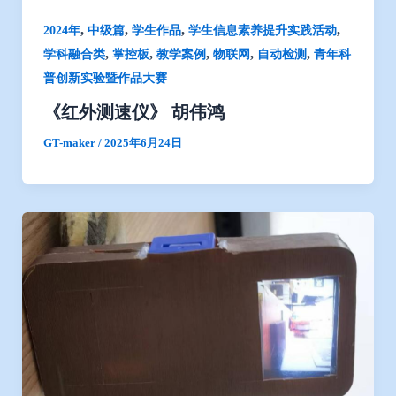
,
,
,
,
2024年
中级篇
学生作品
学生信息素养提升实践活动
,
,
,
,
,
学科融合类
掌控板
教学案例
物联网
自动检测
青年科
普创新实验暨作品大赛
《红外测速仪》 胡伟鸿
GT-maker
/
2025年6月24日