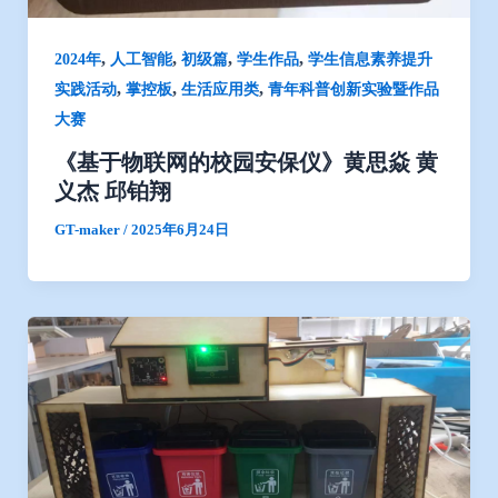
,
,
,
,
2024年
人工智能
初级篇
学生作品
学生信息素养提升
,
,
,
实践活动
掌控板
生活应用类
青年科普创新实验暨作品
大赛
《基于物联网的校园安保仪》黄思焱 黄
义杰 邱铂翔
GT-maker
/
2025年6月24日