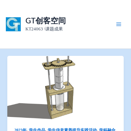
跳
至
内
GT创客空间
容
KT24063 \课题成果
Main
Men
,
,
,
2023年
学生作品
学生信息素养提升实践活动
学科融合