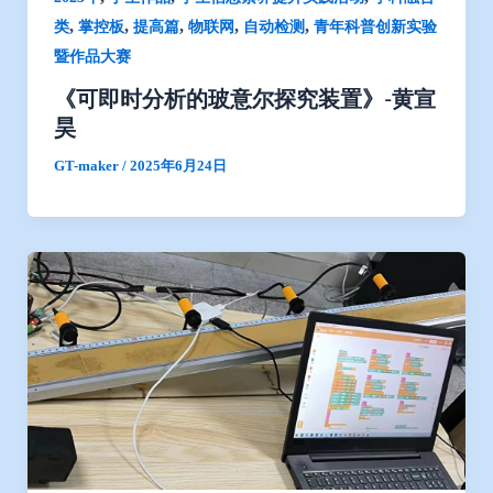
,
,
,
,
,
类
掌控板
提高篇
物联网
自动检测
青年科普创新实验
暨作品大赛
《可即时分析的玻意尔探究装置》-黄宣
昊
GT-maker
/
2025年6月24日