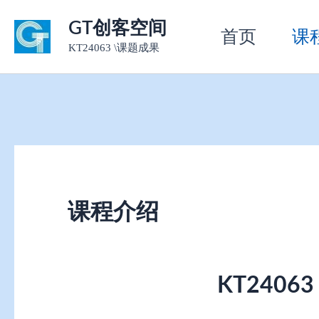
跳
GT创客空间
首页
课
至
KT24063 \课题成果
内
容
课程介绍
KT240